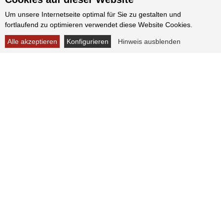
Um unsere Internetseite optimal für Sie zu gestalten und
fortlaufend zu optimieren verwendet diese Website Cookies.
Alle akzeptieren
Konfigurieren
Hinweis ausblenden
KONTAKT
Nehmen Sie Kontakt mit uns auf!
Kaiserswerther Sportverein
von 1966 e.V.
Postfach 310295
40481 Düsseldorf
Telefon: 0211-2712402
info@ksv-duesseldorf.de